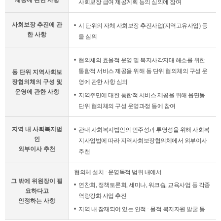
제공에 관한 사항
사회보장 급여 제공계획 등의 심의에 참여
문
사
사회보장 추진에 관
항
시 단위의 자체 사회보장 추진사업(지역고유사업) 등
한 사항
표
을 심의
협의체의 효율적 운영 및 복지사각지대 해소를 위한
통합적 서비스 제공을 위해 동 단위 협의체의 구성 운
동 단위 지역사회보
장협의체의 구성 및
영에 관한 사항 심의
운영에 관한 사항
지역주민에 대한 통합적 서비스 제공을 위해 읍면동
단위 협의체의 구성 운영과정 등에 참여
지역 내 사회복지법
관내 사회복지법인의 민주성과 투명성을 위해 사회복
인
지사업법에 따라 지역사회보장협의체에서 외부이사
외부이사 추천
추천
협의체 설치 · 운영목적 범위 내에서
그 밖에 위원장이 필
연찬회, 정책토론회, 세미나, 워크숍, 교육사업 등 각종
요하다고
역량강화 사업 추진
인정하는 사항
지역 내 잠재되어 있는 인적 · 물적 복지자원 발굴 등