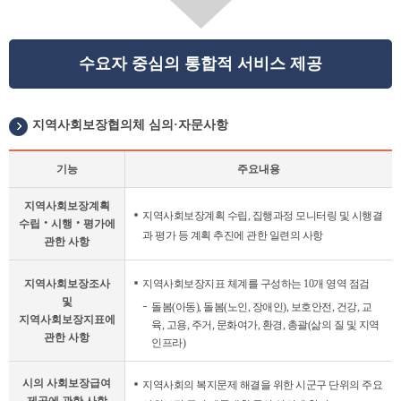
수요자 중심의 통합적 서비스 제공
지역사회보장협의체 심의·자문사항
기능
주요내용
지
지역사회보장계획
역
지역사회보장계획 수립, 집행과정 모니터링 및 시행결
수립‧시행‧평가에
사
과 평가 등 계획 추진에 관한 일련의 사항
관한 사항
회
보
지역사회보장조사
지역사회보장지표 체계를 구성하는 10개 영역 점검
장
및
협
돌봄(아동), 돌봄(노인, 장애인), 보호안전, 건강, 교
지역사회보장지표에
의
육, 고용, 주거, 문화여가, 환경, 총괄(삶의 질 및 지역
관한 사항
체
인프라)
심
의
시의 사회보장급여
지역사회의 복지문제 해결을 위한 시군구 단위의 주요
자