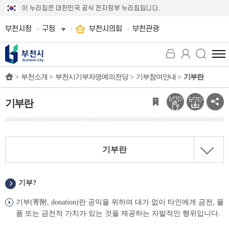
이 누리집은 대한민국 공식 전자정부 누리집입니다.
부천시청
구청
부천시의회
부천관광
전
체
>
부천소개 >
부천시기부자명예의전당 >
기부참여안내 >
기부란
메
뉴
보
기부란
기
기부란
기부?
기부(寄附, donation)란 공익을 위하여 대가 없이 타인에게 금전, 물
품 또는 금전적 가치가 있는 것을 제공하는 자발적인 행위입니다.