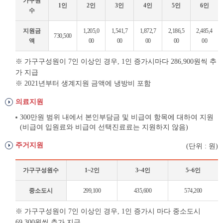
가구원
1인
2인
3인
4인
5인
6인
수
생
지원금
1,205,0
1,541,7
1,872,7
2,186,5
2,485,4
730,500
계
액
00
00
00
00
00
지
원
※ 가구구성원이 7인 이상인 경우, 1인 증가시마다 286,900원씩 추
가 지급
※ 2021년부터 생계지원 금액에 냉방비 포함
의료지원
300만원 범위 내에서 본인부담금 및 비급여 항목에 대하여 지원
(비급여 입원료와 비급여 선택진료료는 지원하지 않음)
주거지원
(단위 : 원)
가구구성원수
1~2인
3~4인
5~6인
주
중소도시
299,100
435,600
574,200
거
지
※ 가구구성원이 7인 이상인 경우, 1인 증가시 마다 중소도시
원
69,300원씩 추가 지급