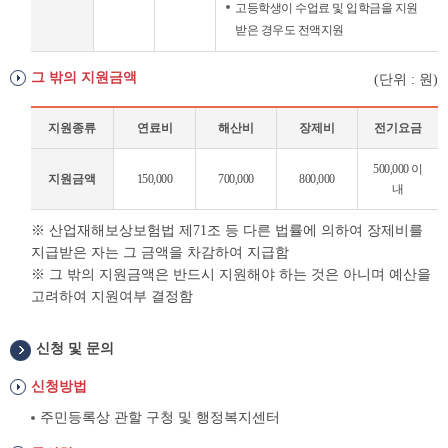
고등학생이 수업료 및 입학금을 지원
받은 경우도 전액지원
그 밖의 지원금액
(단위 : 원)
지원종류
연료비
해산비
장제비
전기요금
그
500,000 이
지원금액
150,000
700,000
800,000
밖
내
의
지
※ 산업재해보상보험법 제71조 등 다른 법률에 의하여 장제비를
원
지급받은 자는 그 금액을 차감하여 지급함
금
※ 그 밖의 지원금액은 반드시 지원해야 하는 것은 아니며 예산을
액
고려하여 지원여부 결정함
신청 및 문의
신청방법
주민등록상 관할 구청 및 행정복지센터