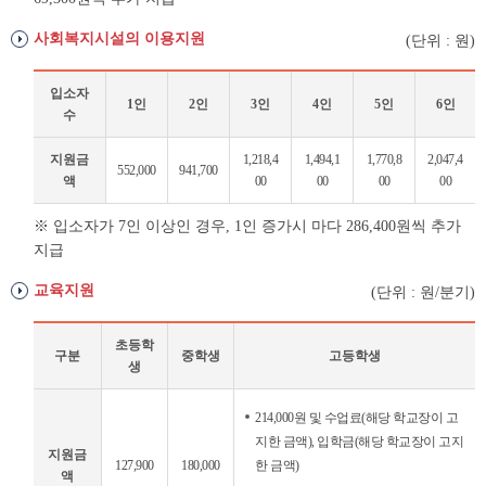
사회복지시설의 이용지원
(단위 : 원)
입소자
1인
2인
3인
4인
5인
6인
수
사
지원금
1,218,4
1,494,1
1,770,8
2,047,4
552,000
941,700
회
액
00
00
00
00
복
지
※ 입소자가 7인 이상인 경우, 1인 증가시 마다 286,400원씩 추가
시
지급
설
교육지원
(단위 : 원/분기)
의
이
용
초등학
구분
중학생
고등학생
지
생
원
교
214,000원 및 수업료(해당 학교장이 고
육
지한 금액), 입학금(해당 학교장이 고지
지
지원금
127,900
180,000
한 금액)
원
액