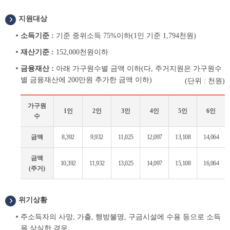
지원대상
소득기준 :
기준 중위소득 75%이하(1인 기준 1,794천원)
재산기준 :
152,000천원이하
금융재산 :
아래 가구원수별 금액 이하(다, 주거지원은 가구원수
별 금융재산에 200만원 추가한 금액 이하)
(단위 : 천원)
가구원
1인
2인
3인
4인
5인
6인
수
금
금액
8,392
9,932
11,025
12,097
13,108
14,064
융
재
금액
10,392
11,932
13,025
14,097
15,108
16,064
산
(주거)
위기상황
주소득자의 사망, 가출, 행방불명, 구금시설에 수용 등으로 소득
을 상실한 경우