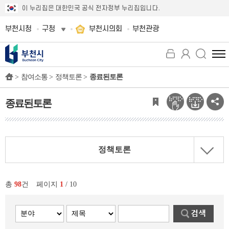
이 누리집은 대한민국 공식 전자정부 누리집입니다.
부천시청
구청
부천시의회
부천관광
전
체
>
참여소통 >
정책토론 >
종료된토론
메
뉴
보
종료된토론
기
정책토론
총
98
건
페이지
1
/ 10