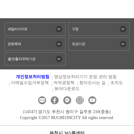
패밀리사이트
구청
문화축제
유관기관
출연/출자/위탁기관
개인정보처리방침
영상정보처리기기 운영·관리 방침
이메일수집거부정책
저작권정책
찾아오시는 길
조직도
뷰어다운로드
[14547] 경기도 부천시 원미구 길주로 210(중동)
Copyright ©2017 BUCHEONCITY All rights reserved.
부천시 365콜센터