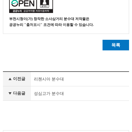
부천시청
이(가) 창작한
소사삼거리 분수대
저작물은
공공누리
"출처표시"
조건에 따라 이용할 수 있습니다.
목록
부
이전글
리첸시아 분수대
천
의
공
다음글
성심고가 분수대
공
조
형
물
이
전