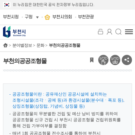
이 누리집은 대한민국 공식 전자정부 누리집입니다.
부천시청
구청
부천시의회
부천관광
전
체
>
분야별정보 >
문화 >
부천의공공조형물
메
뉴
보
부천의공공조형물
기
공공조형물이란 : 공유재산인 공공시설에 설치하는
조형시설물(조각ㆍ공예 등)과 환경시설물(분수대ㆍ폭포 등),
상징조형물(상징탑, 기념비, 상징물 등)
공공조형물의 무분별한 건립 및 예산 낭비 방지를 위하여
공공조형물 신규 건립 시 부천시 공공조형물 건립위원회를
통해 건립 가부여부를 결정함
매년 1회 공공조형물 전수조사를 통하여 부천시