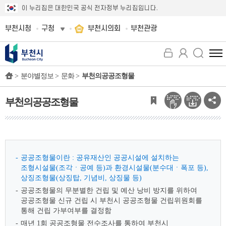
이 누리집은 대한민국 공식 전자정부 누리집입니다.
부천시청
구청
부천시의회
부천관광
전
체
>
분야별정보 >
문화 >
부천의공공조형물
메
뉴
보
부천의공공조형물
기
공공조형물이란 : 공유재산인 공공시설에 설치하는
조형시설물(조각ㆍ공예 등)과 환경시설물(분수대ㆍ폭포 등),
상징조형물(상징탑, 기념비, 상징물 등)
공공조형물의 무분별한 건립 및 예산 낭비 방지를 위하여
공공조형물 신규 건립 시 부천시 공공조형물 건립위원회를
통해 건립 가부여부를 결정함
매년 1회 공공조형물 전수조사를 통하여 부천시