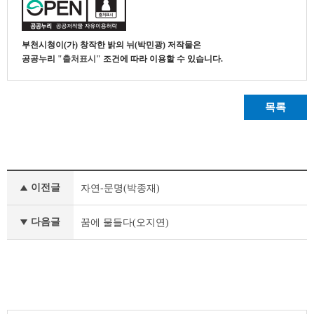
부천시청
이(가) 창작한
밝의 뉘(박민광)
저작물은
공공누리
"출처표시"
조건에 따라 이용할 수 있습니다.
목록
부
이전글
자연-문명(박종재)
천
의
공
다음글
꿈에 물들다(오지연)
공
조
형
물
이
전