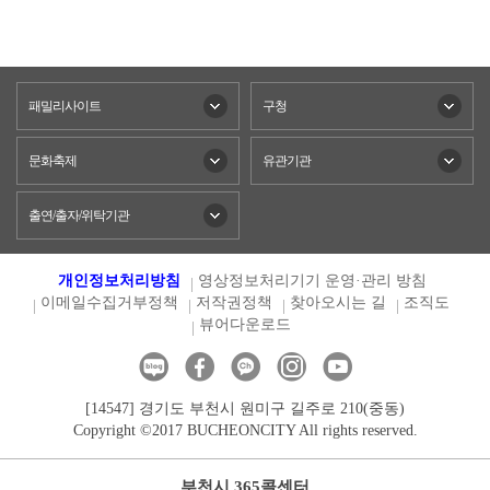
패밀리사이트
구청
문화축제
유관기관
출연/출자/위탁기관
개인정보처리방침
영상정보처리기기 운영·관리 방침
이메일수집거부정책
저작권정책
찾아오시는 길
조직도
뷰어다운로드
[14547] 경기도 부천시 원미구 길주로 210(중동)
Copyright ©2017 BUCHEONCITY All rights reserved.
부천시 365콜센터