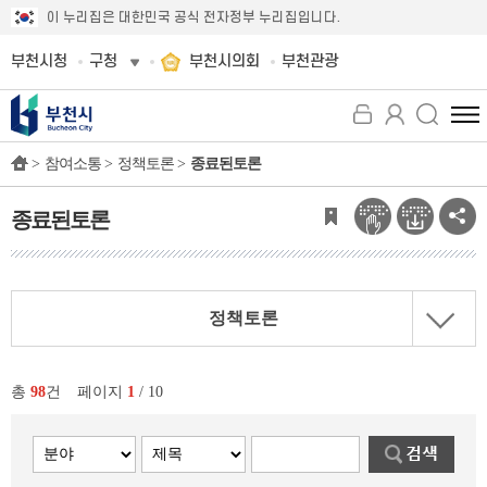
이 누리집은 대한민국 공식 전자정부 누리집입니다.
부천시청
구청
부천시의회
부천관광
전
체
>
참여소통 >
정책토론 >
종료된토론
메
뉴
보
종료된토론
기
정책토론
총
98
건
페이지
1
/ 10