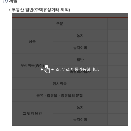
세율
부동산 일반(주택유상거래 제외)
구분
과
농지
세
상속
표
농지이외
준
상
일반
세
무상취득(증여)
표
비영리사업자
원시취득
공유‧합유물‧총유물의 분할
농지
그 밖의 원인
농지이외