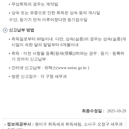
무상취득의 경우는 계약일
상속 또는 유증으로 인한 취득은 상속 등의 개시일
단, 등기가 먼저 이루어졌다면 등기접수일
신고납부 방법
취득일로부터 60일이내. 다만, 상속(실종)의 경우는 상속(실종)개
시일이 속한 달의 말일부터 6개월이내
취득
·
이전 사항을 등록[등재(登載)]하려는 경우 : 등기
·
등록하
기 전까지 신고납부
인터넷 신고납부 : 위택스(
www.wetax.go.kr
)
방문 신고접수 : 각 구청 세무과
최종수정일 :
2025-10-29
정보제공부서 :
원미구 취득세과 취득세팀, 소사구·오정구 세무과