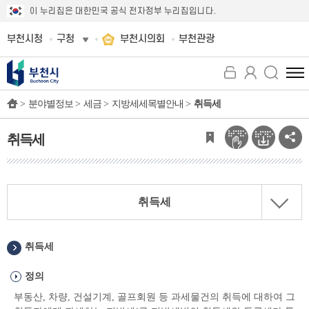
이 누리집은 대한민국 공식 전자정부 누리집입니다.
부천시청
구청
부천시의회
부천관광
전
체
>
분야별정보 >
세금 >
지방세세목별안내 >
취득세
메
뉴
보
취득세
기
취득세
취득세
정의
부동산, 차량, 건설기계, 골프회원 등 과세물건의 취득에 대하여 그