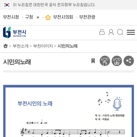
이 누리집은 대한민국 공식 전자정부 누리집입니다.
부천시청
구청
부천시의회
부천관광
전
체
>
부천소개 >
부천이미지 >
시민의노래
메
뉴
보
시민의노래
기