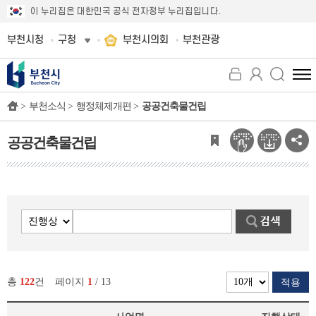
이 누리집은 대한민국 공식 전자정부 누리집입니다.
부천시청
구청
부천시의회
부천관광
전
체
>
부천소식 >
행정체제개편 >
공공건축물건립
메
뉴
보
공공건축물건립
기
총
122
건
페이지
1
/ 13
적용