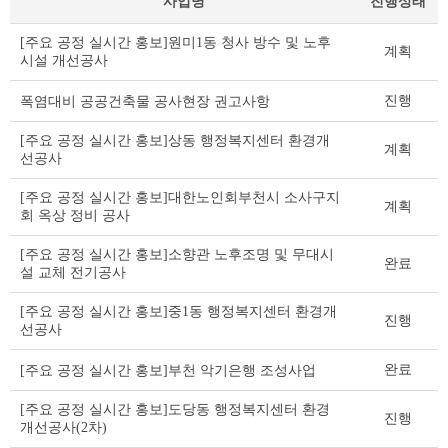
사업명
진행상태
공
[주요 공정 실시간 홍보]원미1동 청사 방수 및 노후
계획
공
시설 개선공사
건
축
진행
폭염대비 공공건축물 공사현장 권고사항
물
건
[주요 공정 실시간 홍보]상동 행정복지센터 환경개
계획
립
선공사
리
스
[주요 공정 실시간 홍보]대한노인회부천시 소사구지
계획
트
회 옥상 정비 공사
테
이
[주요 공정 실시간 홍보]소향관 노후조명 및 무대시
완료
설 교체 전기공사
블
[주요 공정 실시간 홍보]중1동 행정복지센터 환경개
진행
선공사
완료
[주요 공정 실시간 홍보]부천 악기은행 조성사업
[주요 공정 실시간 홍보]도당동 행정복지센터 환경
진행
개선공사(2차)