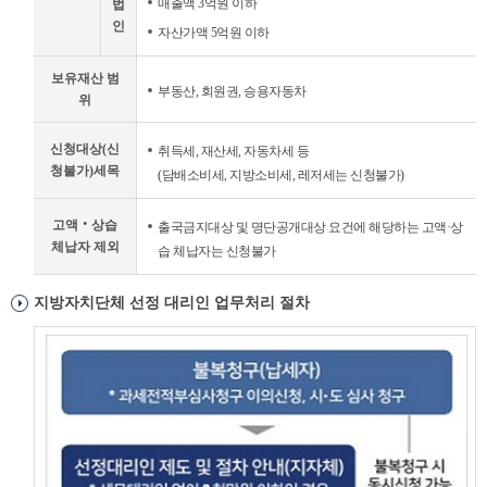
매출액 3억원 이하
법
인
자산가액 5억원 이하
보유재산 범
부동산, 회원권, 승용자동차
위
신청대상(신
취득세, 재산세, 자동차세 등
청불가)세목
(담배소비세, 지방소비세, 레저세는 신청불가)
고액‧상습
출국금지대상 및 명단공개대상 요건에 해당하는 고액·상
체납자 제외
습 체납자는 신청불가
지방자치단체 선정 대리인 업무처리 절차