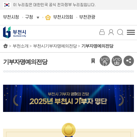
이 누리집은 대한민국 공식 전자정부 누리집입니다.
부천시청
구청
부천시의회
부천관광
전
체
>
부천소개 >
부천시기부자명예의전당 >
기부자명예의전당
메
뉴
보
기부자명예의전당
기