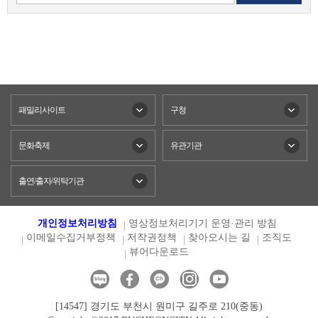
패밀리사이트
구청
문화축제
유관기관
출연/출자/위탁기관
개인정보처리방침
영상정보처리기기 운영·관리 방침
이메일수집거부정책
저작권정책
찾아오시는 길
조직도
뷰어다운로드
[14547] 경기도 부천시 원미구 길주로 210(중동)