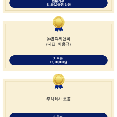
현물기부
41,860,000원 상당
㈜윤덕씨앤피
(대표: 배용규)
기부금
17,500,000원
주식회사 코콤
기부금