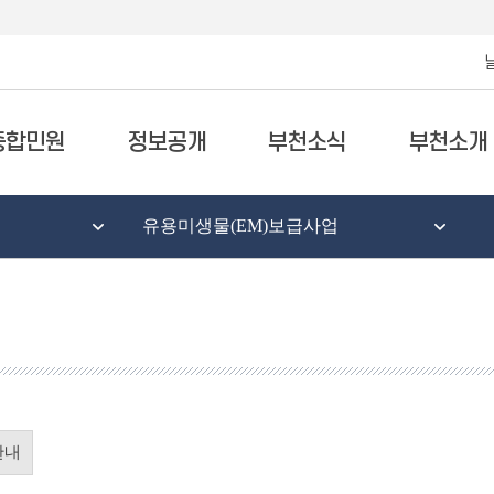
종합민원
정보공개
부천소식
부천소개
유용미생물(EM)보급사업
안내