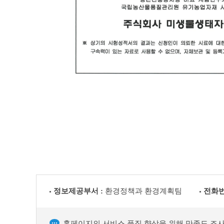
FAX
:
032-
625-
3179
공
시
품
명
칭
:
유
신
용
청
미
인
생
성
물
명
(EM)
소
발
속
효
기
액
관
형
:
정보제공부서 :
환경정책과 환경계획팀
전화번
태
부
:
천
액
시
상
청
홈페이지의 서비스 품질 향상을 위해 만족도 조