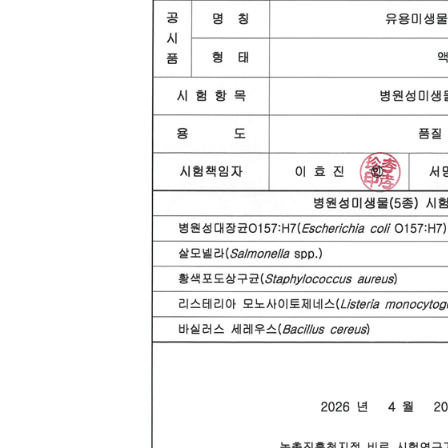
부
천
시
청
주
소
:
경
기
도
부
천
시
길
주
로
210(중
동)
전
화
:
032-
625-
3172