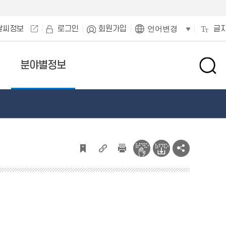
날씨정보
로그인
회원가입
글
언어변경
분야별정보
검
색
창
열
기