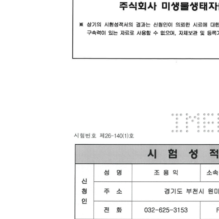
신
청
인
성
명
:
조
용
익
소
속
기
관
: