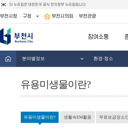
이 누리집은 대한민국 공식 전자정부 누리집입니다.
부천시청
구청
부천시의회
부천관광
참여소통
분야별정보
환경·청소
유용미생물이란?
유용미생물이란?
생활속EM활용
무료보급장소