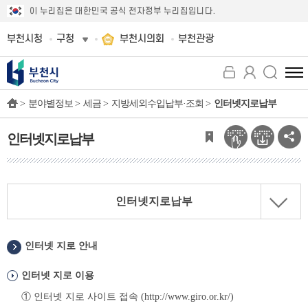
이 누리집은 대한민국 공식 전자정부 누리집입니다.
부천시청
구청
부천시의회
부천관광
전
체
>
분야별정보 >
세금 >
지방세외수입납부·조회 >
인터넷지로납부
메
뉴
보
인터넷지로납부
기
인터넷지로납부
인터넷 지로 안내
인터넷 지로 이용
① 인터넷 지로 사이트 접속 (
http://www.giro.or.kr/
)