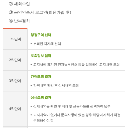
② 세외수입
③ 공인인증서 로그인(회원가입 후)
④ 납부절차
인
행정구역 선택
터
1/5 단계
넷
부과된 지자체 선택
지
로
조회정보 입력
2/5 단계
이
고지서에 표기된 전자납부번호 등을 입력하여 고지내역 조회
용
납
간략조회 결과
부
3/5 단계
절
간략내역 확인 후 상세내역 조회
차
안
상세조회 결과
내
표
상세내역을 확인 후 계좌 및 신용카드를 선택하여 납부
4/5 단계
고지내역이 없거나 문의사항이 있는 경우 해당 지자체에 직접
문의하여야 함