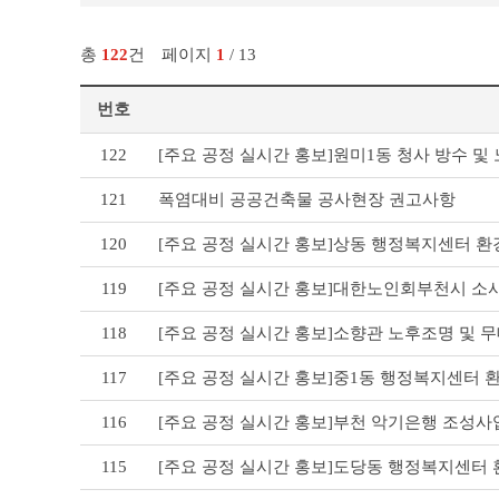
총
122
건
페이지
1
/ 13
번호
공
122
[주요 공정 실시간 홍보]원미1동 청사 방수 
공
건
121
폭염대비 공공건축물 공사현장 권고사항
축
물
120
[주요 공정 실시간 홍보]상동 행정복지센터 
건
립
119
[주요 공정 실시간 홍보]대한노인회부천시 소
리
스
118
[주요 공정 실시간 홍보]소향관 노후조명 및 
트
테
이
117
[주요 공정 실시간 홍보]중1동 행정복지센터
블
116
[주요 공정 실시간 홍보]부천 악기은행 조성사
115
[주요 공정 실시간 홍보]도당동 행정복지센터 