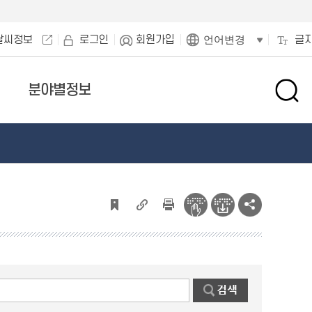
날씨정보
로그인
회원가입
글
언어변경
분야별정보
검
색
창
열
기