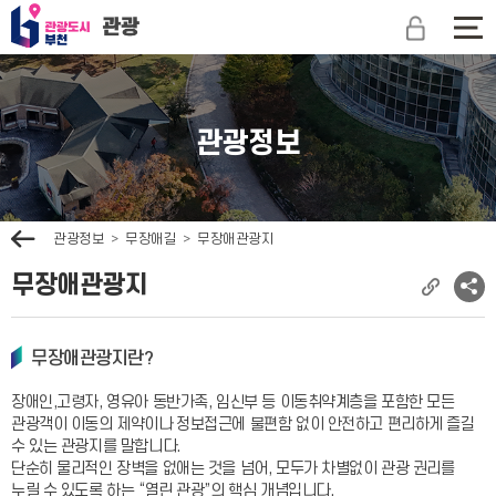
관
광
전
도
체
시
메
부
뉴
천
보
관광정보
문
기
광
관
광
이
관광정보
무장애길
무장애관광지
전
무장애관광지
현
소
재
셜
페
네
무장애관광지란?
이
트
지
워
장애인,고령자, 영유아 동반가족, 임신부 등 이동취약계층을 포함한 모든
주
크
관광객이 이동의 제약이나 정보접근에 불편함 없이 안전하고 편리하게 즐길
소
공
수 있는 관광지를 말합니다.
복
유
단순히 물리적인 장벽을 없애는 것을 넘어, 모두가 차별없이 관광 권리를
사
보
누릴 수 있도록 하는 “열린 관광”의 핵심 개념입니다.
기