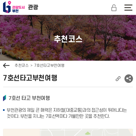
관
광
전
도
체
시
메
부
뉴
천
보
추천코스
문
기
광
관
광
이
추천코스
7호선타고부천여행
전
7호선타고부천여행
현
소
재
셜
페
네
7호선 타고 부천여행
이
트
지
워
부천관광의 제일 큰 매력은 지하철(대중교통)과의 접근성이 뛰어나다는
주
크
것이다. 부천을 지나는 7호선역마다 가볼만한 곳을 추천한다.
소
공
복
유
사
보
기