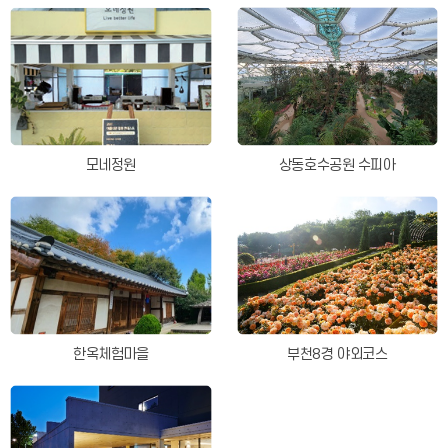
모네정원
상동호수공원 수피아
한옥체험마을
부천8경 야외코스