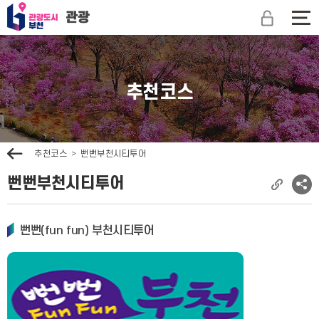
관
광
전
도
체
시
메
부
뉴
천
보
추천코스
문
기
광
관
광
이
추천코스
뻔뻔부천시티투어
전
뻔뻔부천시티투어
현
소
재
셜
페
네
뻔뻔(fun fun) 부천시티투어
이
트
지
워
주
크
소
공
복
유
사
보
기