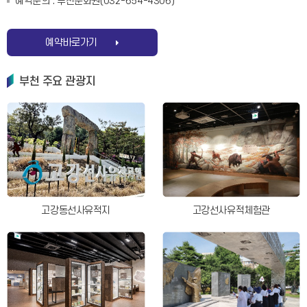
예약문의 : 부천문화원(032-654-4306)
예약바로가기
부천 주요 관광지
고강동선사유적지
고강선사유적체험관