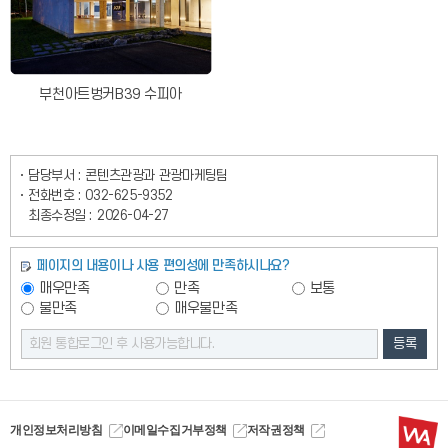
부천아트벙커B39 수피아
담당부서 :
콘텐츠관광과 관광마케팅팀
전화번호 :
032-625-9352
최종수정일 :
2026-04-27
페이지의 내용이나 사용 편의성에 만족하시나요?
매우만족
만족
보통
불만족
매우불만족
등록
개인정보처리방침
이메일수집거부정책
저작권정책