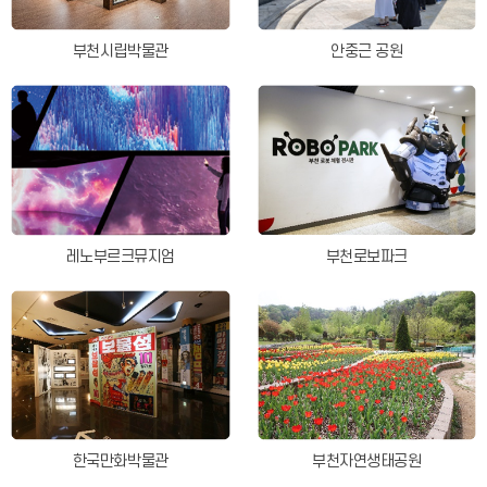
부천시립박물관
안중근 공원
레노부르크뮤지엄
부천로보파크
한국만화박물관
부천자연생태공원