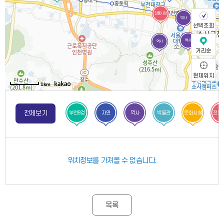
전통시장
역사
선택조회
역사
역사
거리순
현재위치
1km
전체보기
부천8경
자연
역사
박물관
문화시설
전통
위치정보를 가져올 수 없습니다.
목록