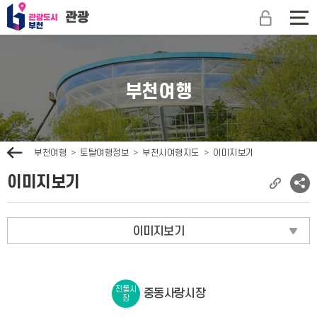
관
광
전
도
체
시
메
부
뉴
천
보
부천여행
문
기
광
관
광
이
부천여행
토탈여행정보
부천시여행지도
이미지보기
전
이미지보기
현
소
재
셜
페
네
이미지보기
이
트
지
워
주
크
소
공
복
유
전통시
중동사랑시장
장
사
보
기