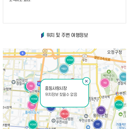
위치 및 주변 여행정보
부천8경
박물관
박물관
체험
체험
부천8경
중동사랑시장
위치정보 찾을수 없음
역사
체험
부천8경
부천8경
문화시설
박물관
자연
부천8경
체험
자연
역사
전통시장
자연
부천8경