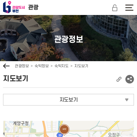
관
광
전
도
체
시
메
부
뉴
천
보
관광정보
문
기
광
관
광
이
관광정보
숙박정보
숙박지도
지도보기
전
지도보기
현
소
재
셜
페
네
지도보기
이
트
지
워
주
크
소
공
복
유
사
보
숙박
기