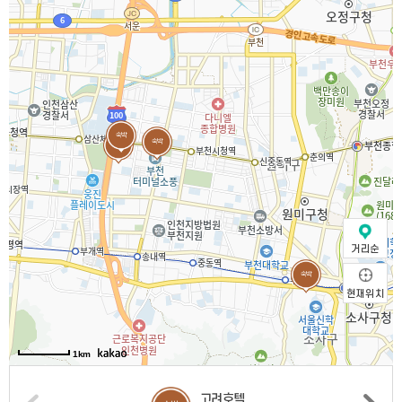
숙박
숙박
숙박
거리순
숙박
현재위치
1km
고려호텔