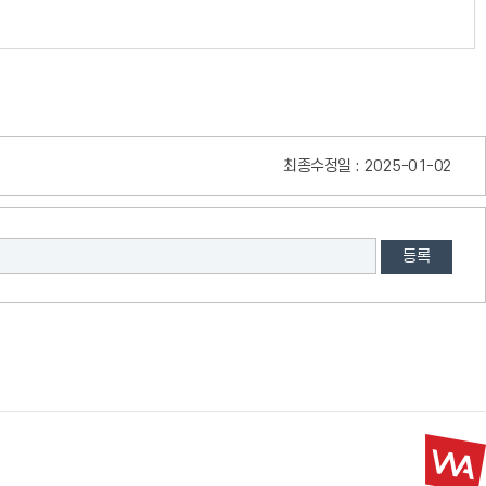
최종수정일 :
2025-01-02
등록