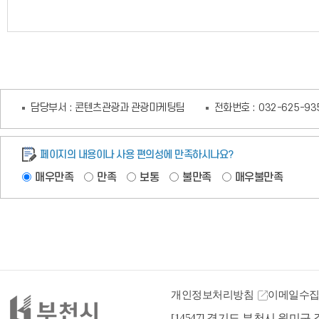
담당부서 :
콘텐츠관광과 관광마케팅팀
전화번호 :
032-625-93
페이지의 내용이나 사용 편의성에 만족하시나요?
매우만족
만족
보통
불만족
매우불만족
개인정보처리방침
이메일수
[14547] 경기도 부천시 원미구 