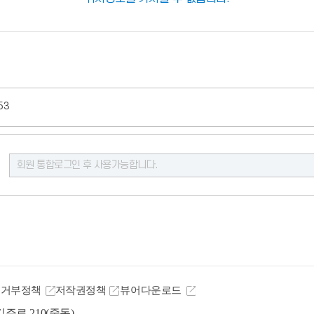
53
집거부정책
저작권정책
뷰어다운로드
길주로 210(중동)