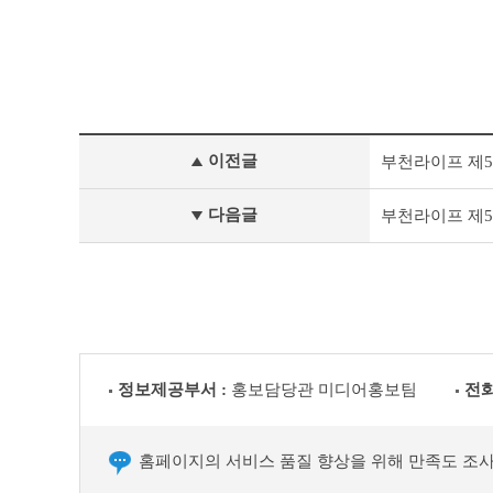
정
이전글
부천라이프 제533호
책
&
문
다음글
부천라이프 제531호
화
부
천
라
이
프
이
전
정보제공부서 :
홍보담당관 미디어홍보팀
전화
글
다
음
글
홈페이지의 서비스 품질 향상을 위해 만족도 조