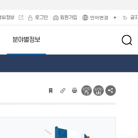
날씨정보
로그인
회원가입
글
언어변경
분야별정보
검
색
창
열
기