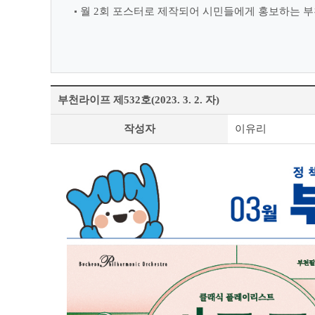
월 2회 포스터로 제작되어 시민들에게 홍보하는 부
부천라이프 제532호(2023. 3. 2. 자)
정
작성자
이유리
책
&
문
화
부
천
라
이
프
상
세
조
회
테