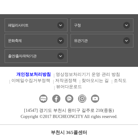
패밀리사이트
구청
문화축제
유관기관
출연/출자/위탁기관
개인정보처리방침
영상정보처리기기 운영·관리 방침
이메일수집거부정책
저작권정책
찾아오시는 길
조직도
뷰어다운로드
[14547] 경기도 부천시 원미구 길주로 210(중동)
Copyright ©2017 BUCHEONCITY All rights reserved.
부천시 365콜센터