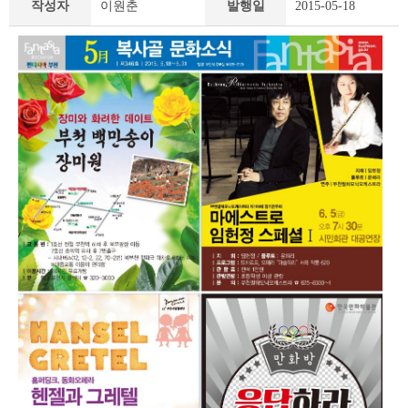
작성자
이원춘
발행일
2015-05-18
책
&
문
화
부
천
라
이
프
상
세
조
회
테
이
블