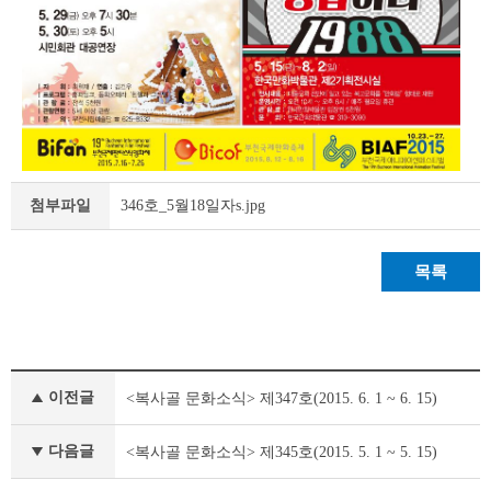
346호_5월18일자s.jpg
첨부파일
목록
정
이전글
<복사골 문화소식> 제347호(2015. 6. 1 ~ 6. 15)
책
&
문
다음글
<복사골 문화소식> 제345호(2015. 5. 1 ~ 5. 15)
화
부