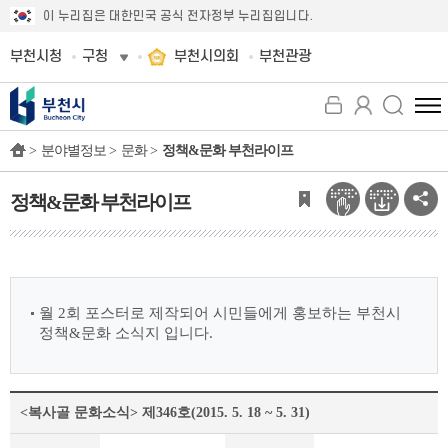
이 누리집은 대한민국 공식 전자정부 누리집입니다.
부천시청
구청
부천시의회
부천관광
전
체
>
분야별정보 >
문화 >
정책&문화 부천라이프
메
뉴
보
정책&문화 부천라이프
기
월 2회 포스터로 제작되어 시민들에게 홍보하는 부천시
정책&문화 소식지 입니다.
<복사골 문화소식> 제346호(2015. 5. 18 ~ 5. 31)
정