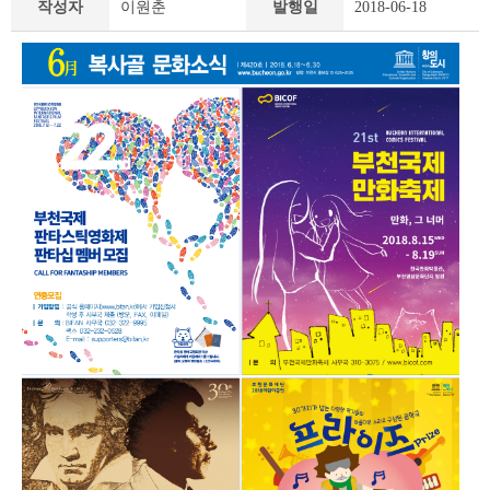
작성자
이원춘
발행일
2018-06-18
책
&
문
화
부
천
라
이
프
상
세
조
회
테
이
블