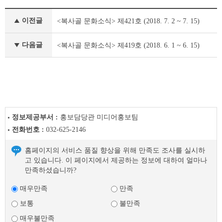
정
이전글
<복사골 문화소식> 제421호 (2018. 7. 2 ~ 7. 15)
책
&
문
다음글
<복사골 문화소식> 제419호 (2018. 6. 1 ~ 6. 15)
화
부
천
라
이
프
이
정보제공부서 :
홍보담당관 미디어홍보팀
전
전화번호 :
032-625-2146
글
다
홈페이지의 서비스 품질 향상을 위해 만족도 조사를 실시하
음
고 있습니다. 이 페이지에서 제공하는 정보에 대하여 얼마나
글
만족하셨습니까?
매우만족
만족
보통
불만족
매우불만족