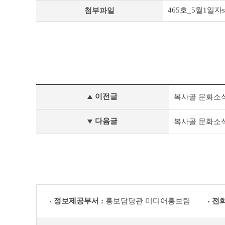
465호_5월1일자s.
첨부파일
정
이전글
복사골 문화소식 제46
책
&
문
다음글
복사골 문화소식 제46
화
부
천
라
이
프
이
전
정보제공부서 :
홍보담당관 미디어홍보팀
전화
글
다
음