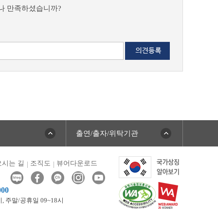
마나 만족하셨습니까?
출연/출자/위탁기관
시는 길
조직도
뷰어다운로드
000
시,
주말/공휴일 09~18시