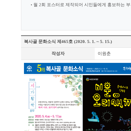
월 2회 포스터로 제작되어 시민들에게 홍보하는 부
복사골 문화소식 제465호 (2020. 5. 1. ~ 5. 15.)
정
작성자
이원춘
책
&
문
화
부
천
라
이
프
상
세
조
회
테