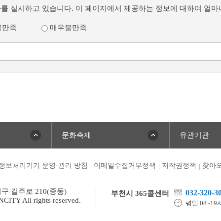
사를 실시하고 있습니다. 이 페이지에서 제공하는 정보에 대하여 얼
불만족
매우불만족
문화축제
유관기관
정보처리기기 운영·관리 방침
이메일수집거부정책
저작권정책
찾아오
미구 길주로 210(중동)
032-320-3
부천시 365콜센터
TY All rights reserved.
평일 08~19