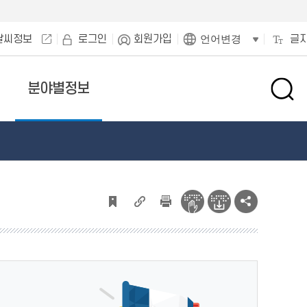
날씨정보
로그인
회원가입
글
언어변경
분야별정보
검
색
창
열
기