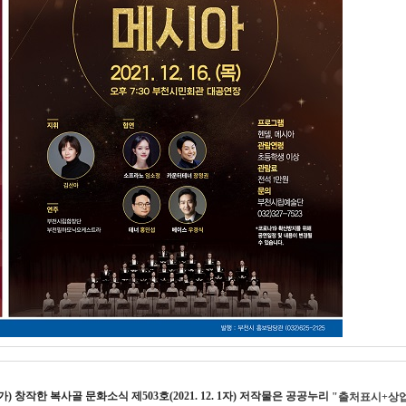
가) 창작한
복사골 문화소식 제503호(2021. 12. 1자)
저작물은 공공누리
"출처표시+상