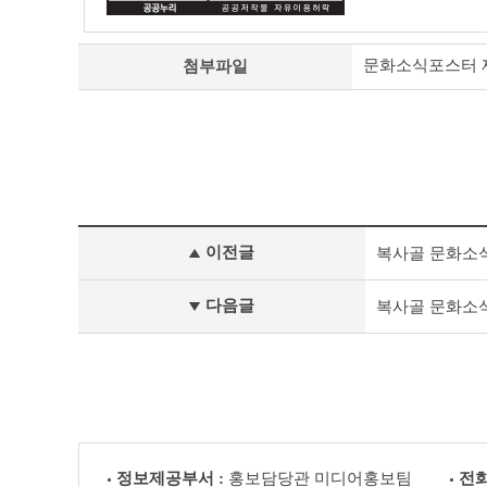
문화소식포스터 제503
첨부파일
정
이전글
복사골 문화소식 제5
책
&
문
다음글
복사골 문화소식 제
화
부
천
라
이
프
이
전
정보제공부서 :
홍보담당관 미디어홍보팀
전화
글