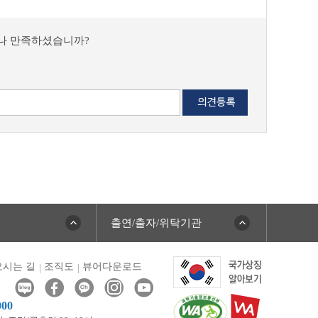
마나 만족하셨습니까?
출연/출자/위탁기관
시는 길
조직도
뷰어다운로드
000