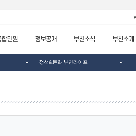
종합민원
정보공개
부천소식
부천소개
정책&문화 부천라이프