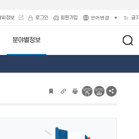
날씨정보
로그인
회원가입
글
언어변경
분야별정보
검
색
창
열
기