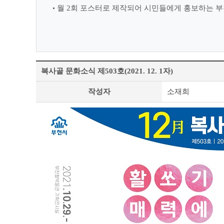
월 2회 포스터로 제작되어 시민들에게 홍보하는 부
복사골 문화소식 제503호(2021. 12. 1자)
정
작성자
소재희
책
&
문
화
부
천
라
이
프
상
세
조
회
테