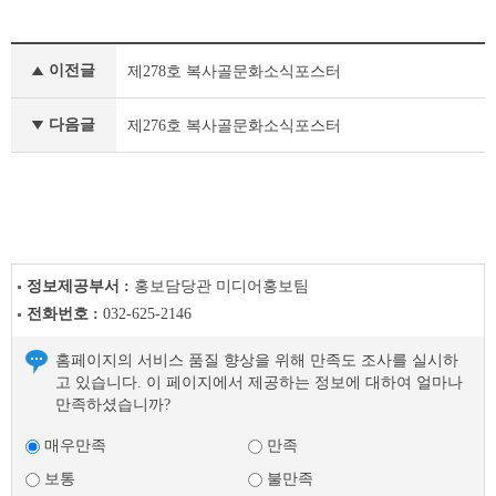
정
이전글
제278호 복사골문화소식포스터
책
&
문
다음글
제276호 복사골문화소식포스터
화
부
천
라
이
프
이
정보제공부서 :
홍보담당관 미디어홍보팀
전
전화번호 :
032-625-2146
글
다
홈페이지의 서비스 품질 향상을 위해 만족도 조사를 실시하
음
고 있습니다. 이 페이지에서 제공하는 정보에 대하여 얼마나
글
만족하셨습니까?
매우만족
만족
보통
불만족