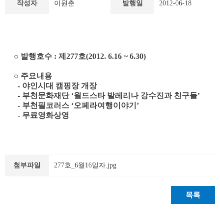
작성자
이원춘
발행일
2012-06-18
책
&
문
화
부
○
발행호수
:
제
277
호
(2012. 6.16 ~ 6.30)
천
라
○
주요내용
이
-
야인시대 캠핑장 개장
프
-
부천문화재단
‘
월드스타 발레리나 강수진과 친구들
’
상
-
부천필코러스
‘
오페라여행이야기
’
세
-
무료영화상영
조
회
테
이
블
277호_6월16일자.jpg
첨부파일
목록