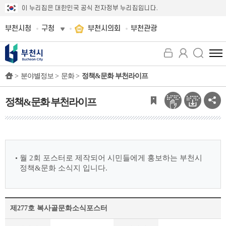
이 누리집은 대한민국 공식 전자정부 누리집입니다.
부천시청
구청
부천시의회
부천관광
전
체
>
분야별정보 >
문화 >
정책&문화 부천라이프
메
뉴
보
정책&문화 부천라이프
기
월 2회 포스터로 제작되어 시민들에게 홍보하는 부천시
정책&문화 소식지 입니다.
제277호 복사골문화소식포스터
정