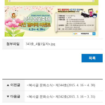
343호_4월1일자s.jpg
첨부파일
목록
정
이전글
<복사골 문화소식> 제344호(2015. 4. 16 ~ 4. 30)
책
&
문
다음글
<복사골 문화소식> 제342호(2015. 3. 16 ~ 3. 31)
화
부