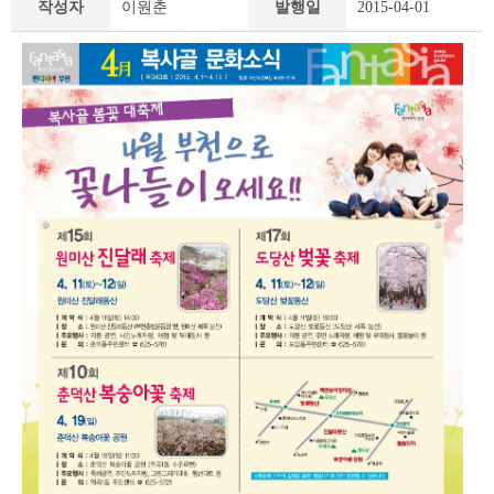
작성자
이원춘
발행일
2015-04-01
책
&
문
화
부
천
라
이
프
상
세
조
회
테
이
블