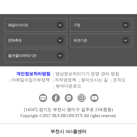
패밀리사이트
구청
문화축제
유관기관
출연/출자/위탁기관
개인정보처리방침
영상정보처리기기 운영·관리 방침
이메일수집거부정책
저작권정책
찾아오시는 길
조직도
뷰어다운로드
[14547] 경기도 부천시 원미구 길주로 210(중동)
Copyright ©2017 BUCHEONCITY All rights reserved.
부천시 365콜센터