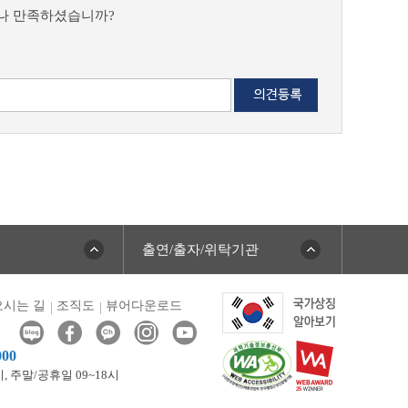
마나 만족하셨습니까?
출연/출자/위탁기관
시는 길
조직도
뷰어다운로드
000
시,
주말/공휴일 09~18시