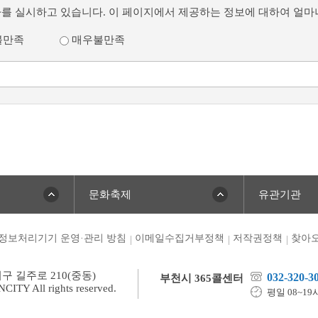
사를 실시하고 있습니다. 이 페이지에서 제공하는 정보에 대하여 얼
불만족
매우불만족
문화축제
유관기관
정보처리기기 운영·관리 방침
이메일수집거부정책
저작권정책
찾아오
미구 길주로 210(중동)
032-320-3
부천시 365콜센터
TY All rights reserved.
평일 08~19