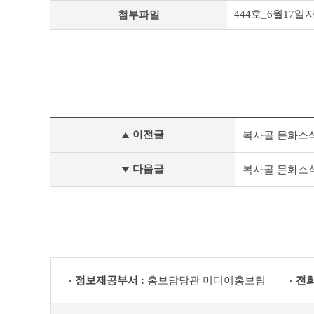
444호_6월17일자s
첨부파일
정
이전글
복사골 문화소식 제44
책
&
문
다음글
복사골 문화소식 제44
화
부
천
라
이
프
이
전
정보제공부서 :
홍보담당관 미디어홍보팀
전화
글
다
음