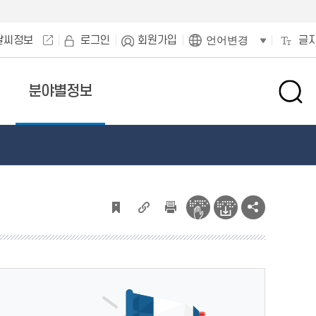
날씨정보
로그인
회원가입
글
언어변경
분야별정보
검
색
창
열
기