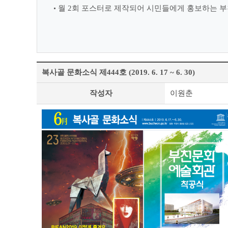
월 2회 포스터로 제작되어 시민들에게 홍보하는 부
복사골 문화소식 제444호 (2019. 6. 17 ~ 6. 30)
정
작성자
이원춘
책
&
문
화
부
천
라
이
프
상
세
조
회
테