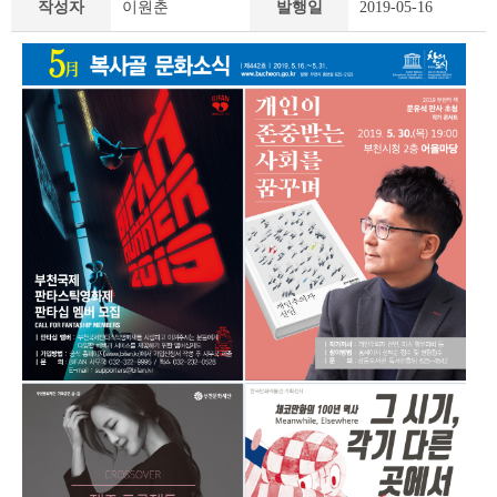
작성자
이원춘
발행일
2019-05-16
책
&
문
화
부
천
라
이
프
상
세
조
회
테
이
블