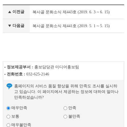
정
이전글
복사골 문화소식 제443호 (2019. 6. 3 ~ 6. 15)
책
&
문
다음글
복사골 문화소식 제441호 (2019. 5. 1 ~ 5. 15)
화
부
천
라
이
프
이
정보제공부서 :
홍보담당관 미디어홍보팀
전
전화번호 :
032-625-2146
글
다
홈페이지의 서비스 품질 향상을 위해 만족도 조사를 실시하
음
고 있습니다. 이 페이지에서 제공하는 정보에 대하여 얼마나
글
만족하셨습니까?
매우만족
만족
보통
불만족
매우불만족