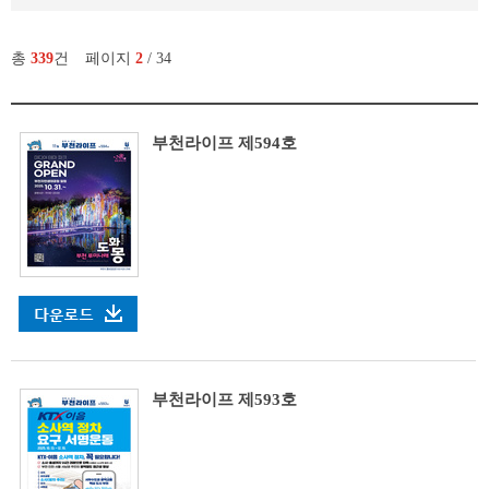
총
339
건
페이지
2
/ 34
부천라이프 제594호
부천라이프 제593호