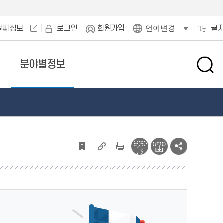
날씨정보
로그인
회원가입
글
언어변경
분야별정보
검
색
창
열
기