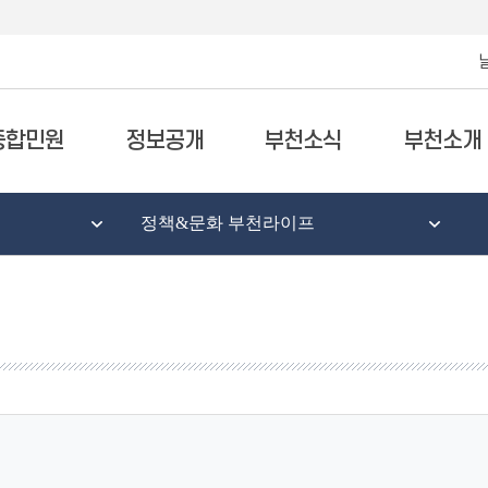
종합민원
정보공개
부천소식
부천소개
정책&문화 부천라이프