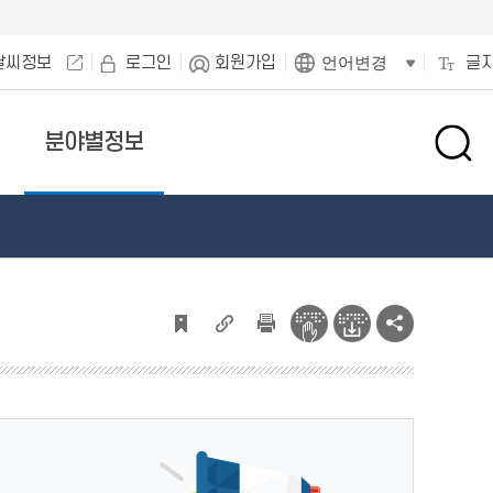
날씨정보
로그인
회원가입
글
언어변경
분야별정보
검
색
창
열
기