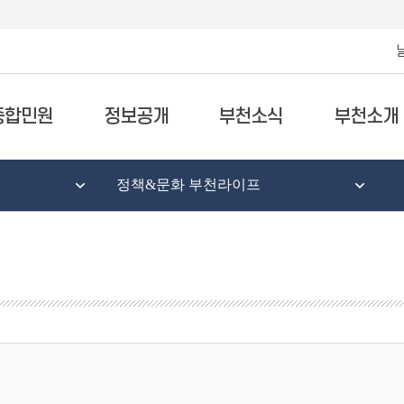
종합민원
정보공개
부천소식
부천소개
정책&문화 부천라이프