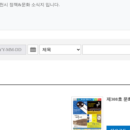
천시 정책&문화 소식지 입니다.
제308호 