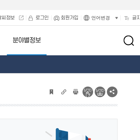
날씨정보
로그인
회원가입
글
언어변경
분야별정보
검
색
창
열
기