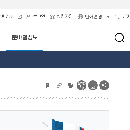
날씨정보
로그인
회원가입
글
언어변경
분야별정보
검
색
창
열
기