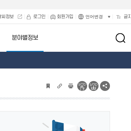
날씨정보
로그인
회원가입
글
언어변경
분야별정보
검
색
창
열
기