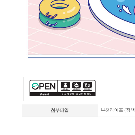
부천라이프 (정책_문화
첨부파일