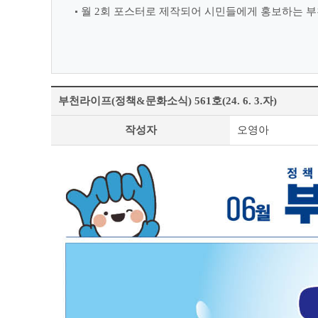
월 2회 포스터로 제작되어 시민들에게 홍보하는 부
부천라이프(정책&문화소식) 561호(24. 6. 3.자)
정
작성자
오영아
책
&
문
화
부
천
라
이
프
상
세
조
회
테