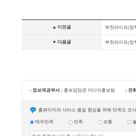
정
이전글
부천라이프(정책&문
책
&
문
다음글
부천라이프(정책&문
화
부
천
라
이
프
이
전
정보제공부서 :
홍보담당관 미디어홍보팀
전화
글
다
음
글
홈페이지의 서비스 품질 향상을 위해 만족도 조
매우만족
만족
보통