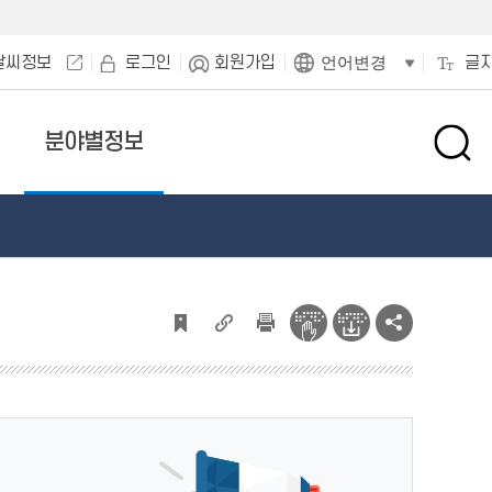
날씨정보
로그인
회원가입
글
언어변경
분야별정보
검
색
창
열
기