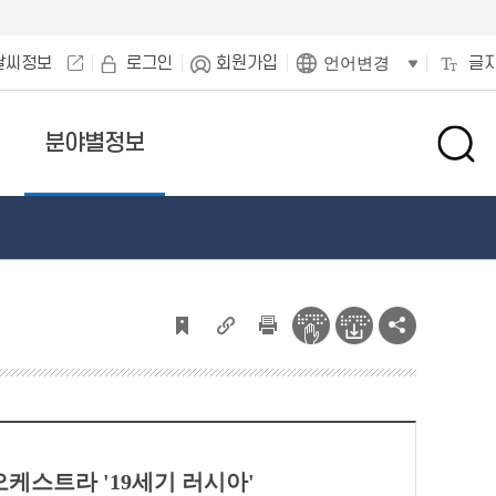
날씨정보
로그인
회원가입
글
언어변경
분야별정보
검
색
창
열
기
닉오케스트라 '19세기 러시아'