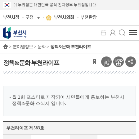
이 누리집은 대한민국 공식 전자정부 누리집입니다.
부천시청
구청
부천시의회
부천관광
전
체
>
분야별정보 >
문화 >
정책&문화 부천라이프
메
뉴
보
정책&문화 부천라이프
기
월 2회 포스터로 제작되어 시민들에게 홍보하는 부천시
정책&문화 소식지 입니다.
부천라이프 제583호
정