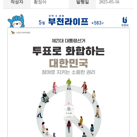
작성자
황정아
발행일
2025-05-16
책
&
문
화
부
천
라
이
프
상
세
조
회
테
이
블