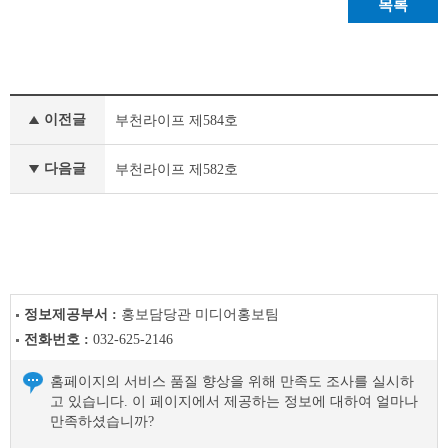
목록
정
이전글
부천라이프 제584호
책
&
문
다음글
부천라이프 제582호
화
부
천
라
이
프
이
정보제공부서 :
홍보담당관 미디어홍보팀
전
전화번호 :
032-625-2146
글
다
홈페이지의 서비스 품질 향상을 위해 만족도 조사를 실시하
음
고 있습니다. 이 페이지에서 제공하는 정보에 대하여 얼마나
글
만족하셨습니까?