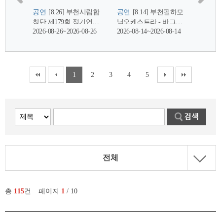
전체
총
115
건
페이지
1
/ 10