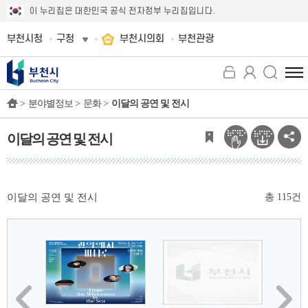
이 누리집은 대한민국 공식 전자정부 누리집입니다.
부천시청
구청
부천시의회
부천관광
전
체
>
분야별정보 >
문화 >
이달의 공연 및 전시
메
뉴
보
이달의 공연 및 전시
기
이달의 공연 및 전시
총
115
건