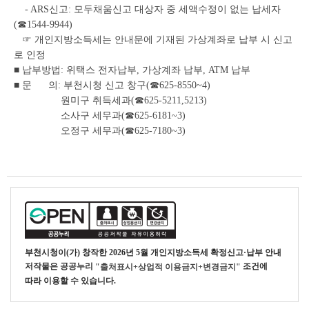
- ARS신고: 모두채움신고 대상자 중 세액수정이 없는 납세자
(☎1544-9944)
☞ 개인지방소득세는 안내문에 기재된 가상계좌로 납부 시 신고
로 인정
■ 납부방법: 위택스 전자납부, 가상계좌 납부, ATM 납부
■ 문 의: 부천시청 신고 창구(☎625-8550~4)
원미구 취득세과(☎625-5211,5213)
소사구 세무과(☎625-6181~3)
오정구 세무과(☎625-7180~3)
부천시청
이(가) 창작한
2026년 5월 개인지방소득세 확정신고·납부 안내
저작물은 공공누리
조건에
"출처표시+상업적 이용금지+변경금지"
따라 이용할 수 있습니다.