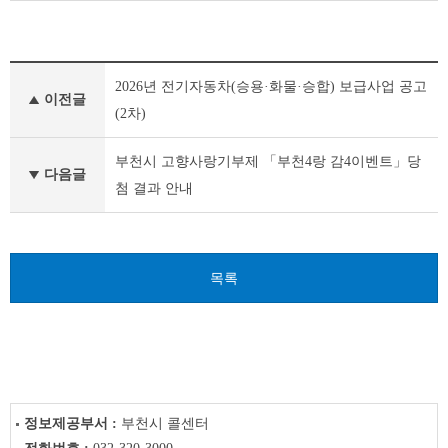
새
2026년 전기자동차(승용·화물·승합) 보급사업 공고
소
이전글
식
(2차)
이
전
부천시 고향사랑기부제 「부천4랑 감4이벤트」당
글
다음글
첨 결과 안내
다
음
글
목록
정보제공부서 :
부천시 콜센터