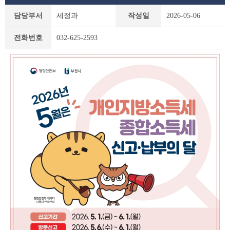
새
담당부서
세정과
작성일
2026-05-06
소
식
전화번호
032-625-2593
상
세
조
회
테
이
블