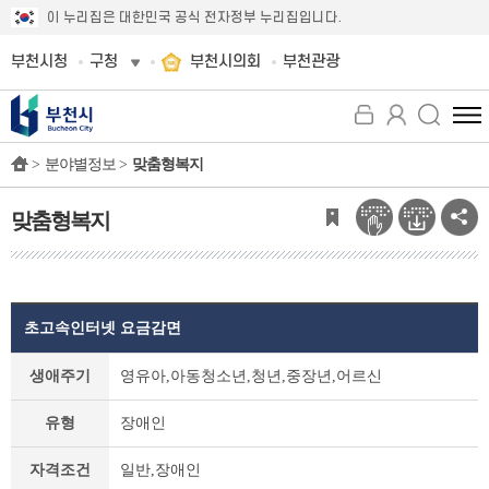
이 누리집은 대한민국 공식 전자정부 누리집입니다.
부천시청
구청
부천시의회
부천관광
전
체
>
분야별정보 >
맞춤형복지
메
뉴
보
맞춤형복지
기
초고속인터넷 요금감면
맞
생애주기
영유아,아동청소년,청년,중장년,어르신
춤
형
유형
장애인
복
지
자격조건
일반,장애인
상