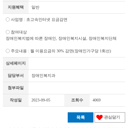
세
지원혜택
일반
조
회
테
◯ 사업명 : 초고속인터넷 요금감면
이
블
◯ 참여대상
장애인복지법에 따른 장애인, 장애인복지시설, 장애인복지단체
◯ 주요내용 : 월 이용요금의 30% 감면(장애인가구당 1회선)
상세페이지
담당부서
장애인복지과
첨부파일
작성일
2023-09-05
조회수
4069
목록
관심담기