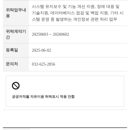
탁
시스템 유지보수 및 기능 개선 지원, 장애 대응 및
위탁업무내
개
기술지원, 데이터베이스 점검 및 백업 지원, 기타 시
용
인
스템 운영 중 발생하는 개인정보 관련 처리 업무
정
보
위탁계약기
및
20250603 ~ 20260602
간
제
목
등록일
2025-06-02
테
이
블
문의처
032-625-2856
공공저작물 자유이용 허락표시 적용 안함