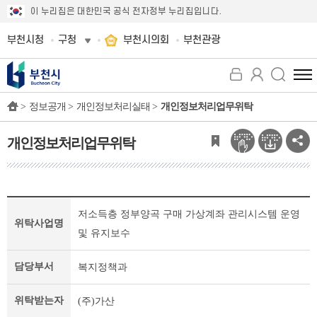
이 누리집은 대한민국 공식 전자정부 누리집입니다.
부천시청
구청
부천시의회
부천관광
전
체
>
정보공개 >
개인정보처리실태 >
개인정보처리업무위탁
메
뉴
보
개인정보처리업무위탁
기
개
저소득층 정부양곡 구매 가상계좌 관리시스템 운영
인
위탁사업명
정
및 유지보수
보
처
담당부서
복지정책과
리
업
위탁받는자
(주)가산
무
위