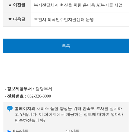
개
이전글
복지전달체계 혁신을 위한 온마음 AI복지콜 사업
인
정
보
다음글
부천시 외국인주민지원센터 운영
처
리
업
무
목록
위
탁
이
전
글
다
음
글
정보제공부서 :
담당부서
전화번호 :
032-320-3000
홈페이지의 서비스 품질 향상을 위해 만족도 조사를 실시하
고 있습니다. 이 페이지에서 제공하는 정보에 대하여 얼마나
만족하셨습니까?
매우만족
만족