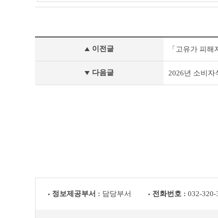
부
이전글
「고유가 피해
천
시
채
다음글
2026년 소비
용
공
고
(채
용
시
험)
이
전
글
다
음
글
정보제공부서 :
담당부서
전화번호 :
032-320-