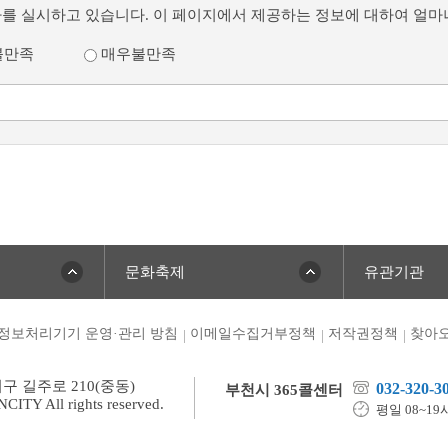
사를 실시하고 있습니다. 이 페이지에서 제공하는 정보에 대하여 얼
불만족
매우불만족
문화축제
유관기관
정보처리기기 운영·관리 방침
이메일수집거부정책
저작권정책
찾아오
미구 길주로 210(중동)
032-320-3
부천시 365콜센터
TY All rights reserved.
평일 08~19