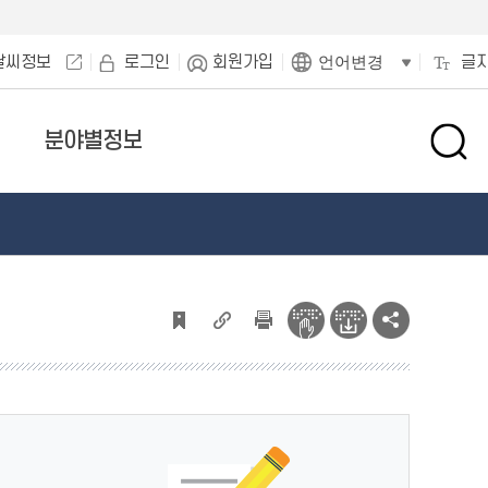
날씨정보
로그인
회원가입
글
언어변경
분야별정보
검
색
창
열
기