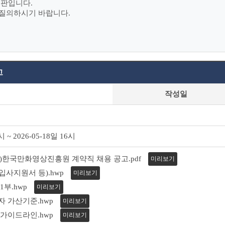
시판입니다.
 질의하시기 바랍니다.
고
작성일
시 ~ 2026-05-18일 16시
(재)한국만화영상진흥원 계약직 채용 공고.pdf
미리보기
입사지원서 등).hwp
미리보기
1부.hwp
미리보기
자 가산기준.hwp
미리보기
 가이드라인.hwp
미리보기