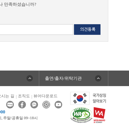
마나 만족하셨습니까?
출연/출자/위탁기관
시는 길
조직도
뷰어다운로드
000
시,
주말/공휴일 09~18시