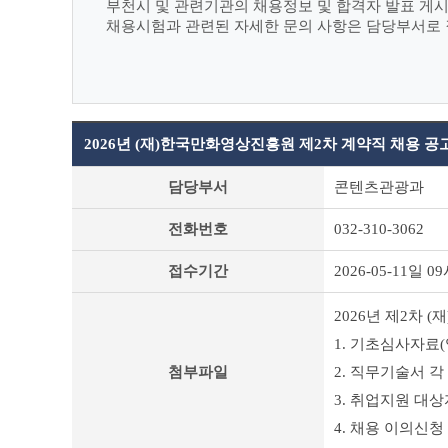
부천시 및 관련기관의 채용정보 및 합격자 발표 게
채용시험과 관련된 자세한 문의 사항은 담당부서로
2026년 (재)한국만화영상진흥원 제2차 계약직 채용 공
부
담당부서
콘텐츠관광과
천
시
전화번호
032-310-3062
채
용
접수기간
2026-05-11일 09
공
고
(채
2026년 제2차 
용
1. 기초심사자료(
시
험)
첨부파일
2. 직무기술서 각 
상
3. 취업지원 대상
세
조
4. 채용 이의신청
회