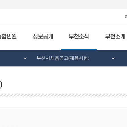
종합민원
정보공개
부천소식
부천소개
부천시채용공고(채용시험)
)