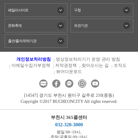
패밀리사이트
구청
문화축제
유관기관
출연/출자/위탁기관
개인정보처리방침
영상정보처리기기 운영·관리 방침
이메일수집거부정책
저작권정책
찾아오시는 길
조직도
뷰어다운로드
[14547] 경기도 부천시 원미구 길주로 210(중동)
Copyright ©2017 BUCHEONCITY All rights reserved.
부천시 365콜센터
032-320-3000
평일 08~19시,
주말/공휴일 09~18시