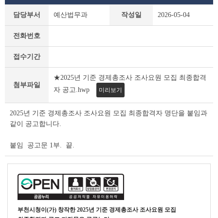
부
담당부서
예산법무과
작성일
2026-05-04
천
시
전화번호
채
용
접수기간
공
고
★2025년 기준 경제총조사 조사요원 모집 최종합격
(채
첨부파일
용
자 공고.hwp
미리보기
시
험)
2025년 기준 경제총조사 조사요원 모집 최종합격자 명단을 붙임과
상
같이 공고합니다.
세
조
붙임 공고문 1부. 끝.
회
테
이
블
부천시청
이(가) 창작한
2025년 기준 경제총조사 조사요원 모집