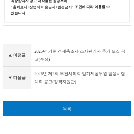
최종합격자 공고
저작물은 공공누리
조건에 따라 이용할 수
"출처표시+상업적 이용금지+변경금지"
있습니다.
부
2025년 기준 경제총조사 조사관리자 추가 모집 공
천
이전글
시
고(수정)
채
용
2026년 제2회 부천시의회 임기제공무원 임용시험
공
다음글
계획 공고(정책지원관)
고
(채
용
시
험)
목록
이
전
글
다