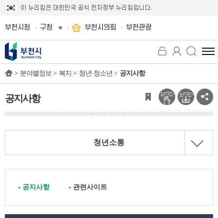
이 누리집은 대한민국 공식 전자정부 누리집입니다.
부천시청
구청
부천시의회
부천관광
전
체
>
분야별정보 >
복지 >
청년·청소년 >
공지사항
메
뉴
보
공지사항
기
청년소통
공지사항
관련사이트