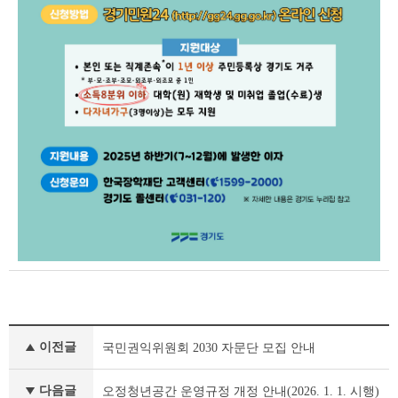
공
이전글
국민권익위원회 2030 자문단 모집 안내
지
사
항
다음글
오정청년공간 운영규정 개정 안내(2026. 1. 1. 시행)