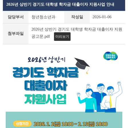
2026년 상반기 경기도 대학생 학자금 대출이자 지원사업 안내
공
담당부서
청년청소년과
작성일
2026-01-06
지
사
2026년 상반기 경기도 대학생 학자금 대출이자 지원
항
첨부파일
공고문.pdf
미리보기
상
세
조
회
테
이
블