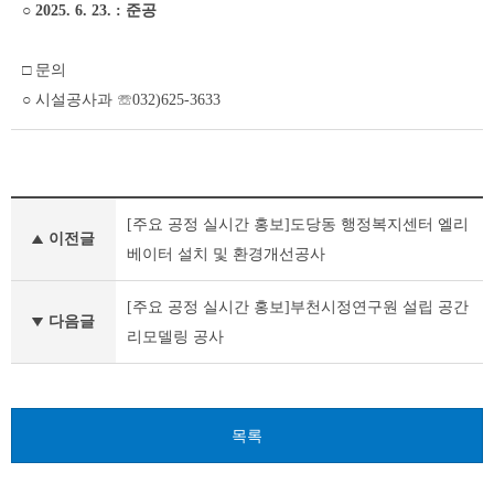
○ 2025. 6. 23. : 준공
□ 문의
○ 시설공사과 ☏032)625-3633
공
[주요 공정 실시간 홍보]도당동 행정복지센터 엘리
공
이전글
건
베이터 설치 및 환경개선공사
축
물
[주요 공정 실시간 홍보]부천시정연구원 설립 공간
건
다음글
리모델링 공사
립
이
전
글
다
목록
음
글