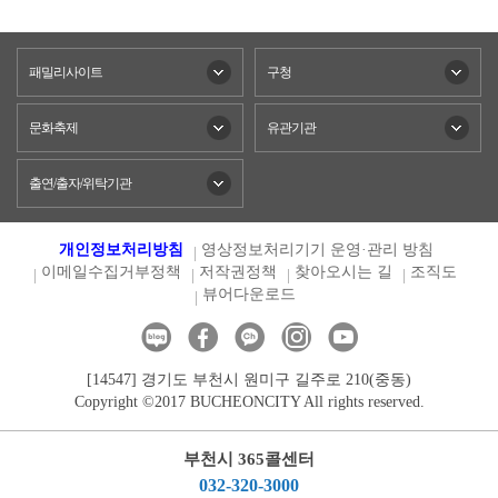
패밀리사이트
구청
문화축제
유관기관
출연/출자/위탁기관
개인정보처리방침
영상정보처리기기 운영·관리 방침
이메일수집거부정책
저작권정책
찾아오시는 길
조직도
뷰어다운로드
[14547] 경기도 부천시 원미구 길주로 210(중동)
Copyright ©2017 BUCHEONCITY All rights reserved.
부천시 365콜센터
032-320-3000