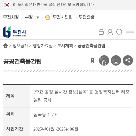
이 누리집은 대한민국 공식 전자정부 누리집입니다.
부천시청
구청
부천시의회
부천관광
전
체
>
정보공개 >
행정자료실 >
도시계획 >
공공건축물건립
메
뉴
보
공공건축물건립
기
공
[주요 공정 실시간 홍보]심곡1동 행정복지센터 리모
공
제목
건
델링 공사
축
물
위치
심곡동 427-6
건
립
사업기간
2025년01월~2025년06월
개
인