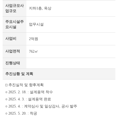
정
사업규모
사
지하1층, 옥상
보
업규모
및
제
주요시설
주
업무시설
목
요시설
테
이
사업비
2억원
블
사업면적
762㎡
진행상태
추진상황 및 계획
□ 추진실적 및 향후계획
○ 2025. 2. 18. : 설계용역 착수
○ 2025. 4. 3. : 설계용역 완료
○ 2025. 4. : 계약심사 및 일상감사, 공사 발주
○ 2025. 5. 20. : 착공