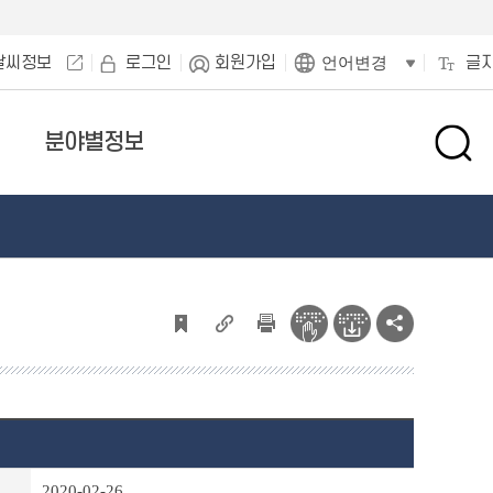
날씨정보
로그인
회원가입
글
언어변경
분야별정보
검
색
창
열
기
2020-02-26