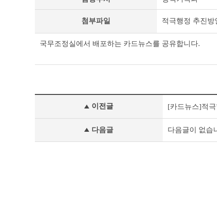
극
행
첨부파일
적극행정 추진방안
정
소
식
국무조정실에서 배포하는 카드뉴스를 공유합니다.
상
세
조
회
테
이
적
블
이전글
[카드뉴스]적극
극
행
정
다음글
다음글이 없습
소
식
이
전
글
다
음
글