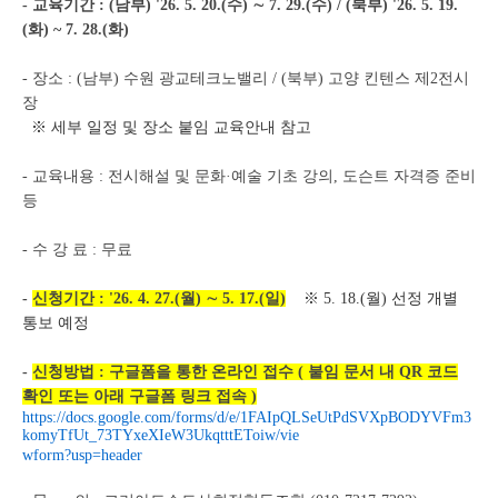
- 교육기간 : (남부) '26. 5. 20.(수) ∼ 7. 29.(수) / (북부) '26. 5. 19.
(화) ~ 7. 28.(화)
- 장소 : (남부) 수원 광교테크노밸리 / (북부) 고양 킨텐스 제2전시
장
※ 세부 일정 및 장소 붙임 교육안내 참고
- 교육내용 : 전시해설 및 문화·예술 기초 강의, 도슨트 자격증 준비
등
- 수 강 료 : 무료
-
신청기간 : '26. 4. 27.(월) ∼ 5. 17.(일)
※ 5. 18.(월) 선정 개별
통보 예정
-
신청방법 : 구글폼을 통한 온라인 접수 ( 붙임 문서 내 QR 코드
확인 또는 아래 구글폼 링크 접속 )
https://docs.google.com/forms/d/e/1FAIpQLSeUtPdSVXpBODYVFm3
komyTfUt_73TYxeXIeW3UkqtttEToiw/vie
wform?usp=header