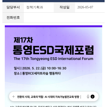
새
담당부서
정책기획과
작성일
2026-05-07
소
식
전화번호
상
세
조
회
테
이
블