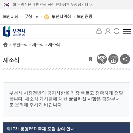
이 누리집은 대한민국 공식 전자정부 누리집입니다.
부천시청
구청
부천시의회
부천관광
전
체
>
부천소식 >
새소식 >
새소식
메
뉴
보
새소식
기
부천시 시정전반의 공지사항을 가장 빠르고 정확하게 전달
합니다.
새소식 게시글에 대한
궁금하신 사항
은 담당부서
로 문의해 주시기 바랍니다.
제17차 통영ESD 국제 포럼 참여 안내